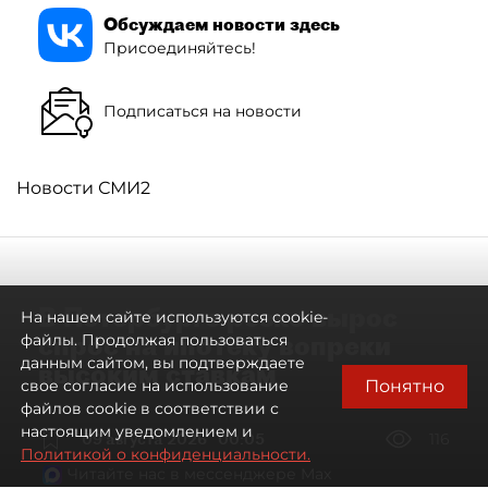
Обсуждаем новости здесь
Присоединяйтесь!
Подписаться на новости
Новости СМИ2
В Петербурге резко вырос
На нашем сайте используются cookie-
спрос на ипотеку вопреки
файлы. Продолжая пользоваться
данным сайтом, вы подтверждаете
высоким ставкам
Понятно
свое согласие на использование
файлов cookie в соответствии с
настоящим уведомлением и
09 августа 2026
00:05
116
Политикой о конфиденциальности.
Читайте нас в мессенджере Max