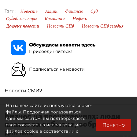
Новость
Акции
Финансы
Суд
Тэги:
Судебные споры
Компании
Нефть
Деловые новости
Новости СПб
Новости СПб сегодня
Обсуждаем новости здесь
Присоединяйтесь!
Подписаться на новости
Новости СМИ2
На нашем сайте используются cookie-
файлы. Продолжая пользоваться
Бизнес на впечатлениях: люди
данным сайтом, вы подтверждаете
платят за событие, собранное
Понятно
свое согласие на использование
для них
файлов cookie в соответствии с