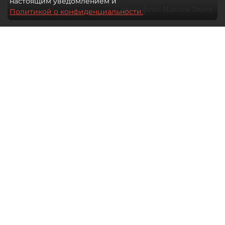
настоящим уведомлением и
Автор фото:
Максим Змеев
Политикой о конфиденциальности.
04 августа 2026
15:51
2926
Читайте нас в мессенджере Max
dp.ru
Все материалы автора
Летний календарь событий
обогатился во многих регионах.
Сегмент сегодня привлекателен как
для культурных институтов, так и для
бизнеса из "непрофильных" сфер.
Каким должен быть современный
фестиваль, чтобы оставаться
востребованным в условиях высокой
конкуренции, а также почему зритель
стал требовательнее и как