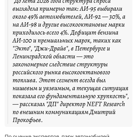
"До лета 2026 года структура спроса
выглядела примерно так: АИ-95 выбирали
около 49% автолюбителей, АИ-92 — 30%, а
на АИ-98 и другие высокооктановые марки
приходилось всего 4%. Дефицит бензина
АИ-100 и премиальных марок, таких как
"Экто", "Джи-Драйв", в Петербурге и
Ленинградской области — это
закономерное следствие структуры
российского рынка высокооктанового
топлива. Этот сегмент всегда был
нишевым и уязвимым, а текущая ситуация
показала его фундаментальную хрупкость",
— рассказал "ДП" директор NEFT Research
по внешним коммуникациям Дмитрий
Прокофьев.
По оценке экспертов, парк автомобилей,