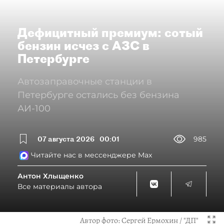
Дефицитный премиум: сотый
бензин исчез с АЗС в
Петербурге
Автозаправочные станции в
Петербурге остались без бензина
АИ-100
07 августа 2026
00:01
985
Читайте нас в мессенджере Max
Антон Хлыщенко
Все материалы автора
Автор фото:
Сергей Ермохин / "ДП"