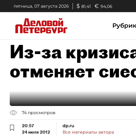
$
€
пятница, 07 августа 2026
81,41
94,06
Рубри
Из-за кризис
отменяет сие
74
просмотров
20:57
dp.ru
24 июля 2012
Все материалы автора