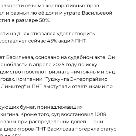
альности объёма корпоративных прав
ал и размытию её доли и утрате Васильевой
тия в размере 50%.
ти на днях отказался удовлетворить
составляет сейчас 45% акций ПНТ.
ет Васильева, основано на судебном акте. Он
нобласти в апреле 2025 году по иску
едомство просило признать ничтожными ряд
 годах. Компании "Туджунга Энтерпрайзис
с Лимитед" и ПНТ выступали ответчиками по
сующих бумаг, принадлежавших
гина. Кроме того, суд восстановил 1008
рованы при распределении долей — они
та директоров ПНТ Васильева потеряла статус