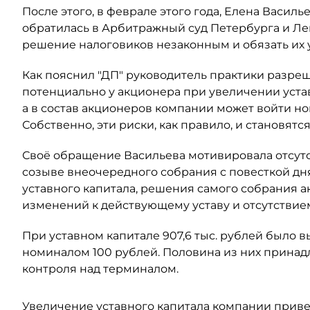
После этого, в феврале этого года, Елена Васил
обратилась в Арбитражный суд Петербурга и Ле
решение налоговиков незаконным и обязать их
Как пояснил "ДП" руководитель практики разре
потенциально у акционера при увеличении уста
а в состав акционеров компании может войти н
Собственно, эти риски, как правило, и становят
Своё обращение Васильева мотивировала отсут
созыве внеочередного собрания с повесткой дн
уставного капитала, решения самого собрания а
изменений к действующему уставу и отсутствием
При уставном капитале 907,6 тыс. рублей было
номиналом 100 рублей. Половина из них принадл
контроля над терминалом.
Увеличение уставного капитала компании прив