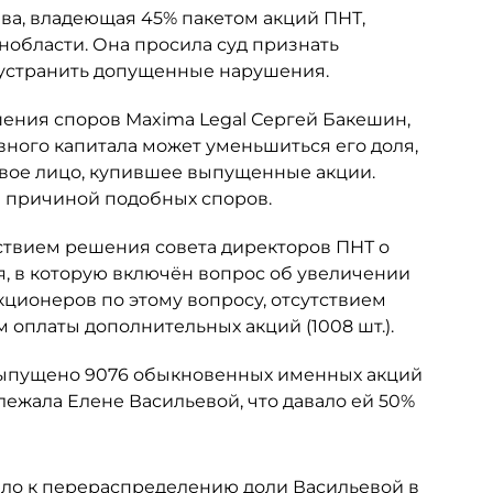
ьева, владеющая 45% пакетом акций ПНТ,
нобласти. Она просила суд признать
 устранить допущенные нарушения.
шения споров Maxima Legal Сергей Бакешин,
вного капитала может уменьшиться его доля,
овое лицо, купившее выпущенные акции.
ся причиной подобных споров.
ствием решения совета директоров ПНТ о
я, в которую включён вопрос об увеличении
кционеров по этому вопросу, отсутствием
 оплаты дополнительных акций (1008 шт.).
 выпущено 9076 обыкновенных именных акций
ежала Елене Васильевой, что давало ей 50%
ело к перераспределению доли Васильевой в