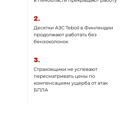
в Ленобласти прекращают работу
2.
Десятки АЗС Teboil в Финляндии
продолжают работать без
бензоколонок
3.
Страховщики не успевают
пересматривать цены по
компенсациям ущерба от атак
БПЛА