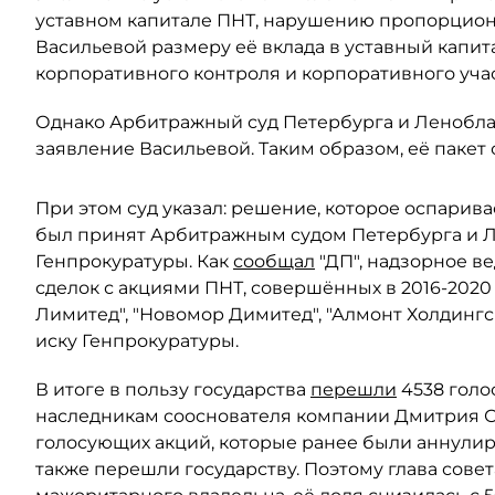
уставном капитале ПНТ, нарушению пропорцион
Васильевой размеру её вклада в уставный капит
корпоративного контроля и корпоративного учас
Однако Арбитражный суд Петербурга и Леноблас
заявление Васильевой. Таким образом, её пакет 
При этом суд указал: решение, которое оспарива
был принят Арбитражным судом Петербурга и Ле
Генпрокуратуры. Как
сообщал
"ДП", надзорное в
сделок с акциями ПНТ, совершённых в 2016-2020
Лимитед", "Новомор Димитед", "Алмонт Холдинг
иску Генпрокуратуры.
В итоге в пользу государства
перешли
4538 голо
наследникам сооснователя компании Дмитрия Ски
голосующих акций, которые ранее были аннули
также перешли государству. Поэтому глава сове