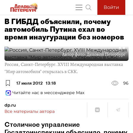
Войти
В ГИБДД объяснили, почему
автомобиль Путина ехал во
время инаугурации без номеров
Автор фото:
Деловой Петербург
Россия, Санкт-Петербург. XVIII Международная выставка
"Мир автомобиля" открылась в СКК.
17 июля 2012
13:18
96
Читайте нас в мессенджере Max
dp.ru
Все материалы автора
Столичное управление
Госавтоинспекции объяснило, почему