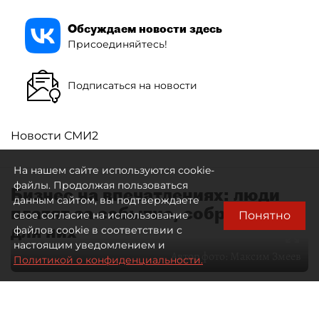
Обсуждаем новости здесь
Присоединяйтесь!
Подписаться на новости
Новости СМИ2
На нашем сайте используются cookie-
файлы. Продолжая пользоваться
Бизнес на впечатлениях: люди
данным сайтом, вы подтверждаете
платят за событие, собранное
Понятно
свое согласие на использование
для них
файлов cookie в соответствии с
настоящим уведомлением и
Автор фото:
Максим Змеев
Политикой о конфиденциальности.
04 августа 2026
15:51
4630
Читайте нас в мессенджере Max