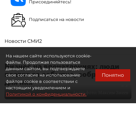
Присоединяйтесь!
Подписаться на новости
Новости СМИ2
На нашем сайте используются cookie-
файлы. Продолжая пользоваться
Бизнес на впечатлениях: люди
данным сайтом, вы подтверждаете
платят за событие, собранное
Понятно
свое согласие на использование
для них
файлов cookie в соответствии с
настоящим уведомлением и
Автор фото:
Максим Змеев
Политикой о конфиденциальности.
04 августа 2026
15:51
4567
Читайте нас в мессенджере Max
dp.ru