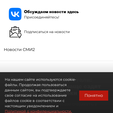
Обсуждаем новости здесь
Присоединяйтесь!
Подписаться на новости
Новости СМИ2
Самостоятельными стали:
На нашем сайте используются cookie-
петербуржцы всё чаще ездят
файлы. Продолжая пользоваться
данным сайтом, вы подтверждаете
в Турцию без покупки туров
Понятно
свое согласие на использование
файлов cookie в соответствии с
Петербуржцы стали чаще отдыхать в
настоящим уведомлением и
Турции без покупки туров
Политикой о конфиденциальности.