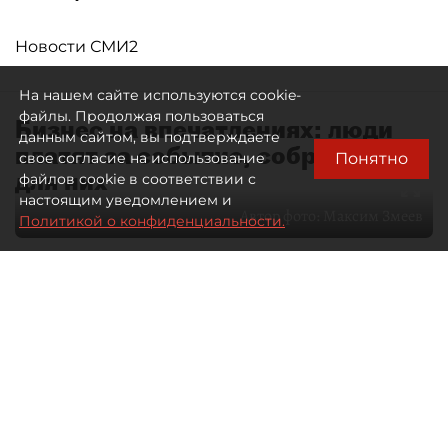
Новости СМИ2
На нашем сайте используются cookie-
файлы. Продолжая пользоваться
Бизнес на впечатлениях: люди
данным сайтом, вы подтверждаете
платят за событие, собранное
Понятно
свое согласие на использование
для них
файлов cookie в соответствии с
настоящим уведомлением и
Автор фото:
Максим Змеев
Политикой о конфиденциальности.
04 августа 2026
15:51
2784
Читайте нас в мессенджере Max
dp.ru
Все материалы автора
Летний календарь событий
обогатился во многих регионах.