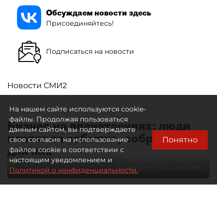
Обсуждаем новости здесь
Присоединяйтесь!
Подписаться на новости
Новости СМИ2
На нашем сайте используются cookie-
файлы. Продолжая пользоваться
Бизнес на впечатлениях: люди
данным сайтом, вы подтверждаете
платят за событие, собранное
Понятно
свое согласие на использование
для них
файлов cookie в соответствии с
настоящим уведомлением и
Автор фото:
Максим Змеев
Политикой о конфиденциальности.
04 августа 2026
15:51
2543
Читайте нас в мессенджере Max