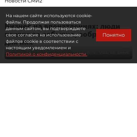
Новости СМИ2
На нашем сайте используются cookie-
файлы. Продолжая пользоваться
Бизнес на впечатлениях: люди
данным сайтом, вы подтверждаете
платят за событие, собранное
Понятно
свое согласие на использование
для них
файлов cookie в соответствии с
настоящим уведомлением и
Автор фото:
Максим Змеев
Политикой о конфиденциальности.
04 августа 2026
15:51
3160
Читайте нас в мессенджере Max
dp.ru
Все материалы автора
Летний календарь событий
обогатился во многих регионах.
Сегмент сегодня привлекателен как
для культурных институтов, так и для