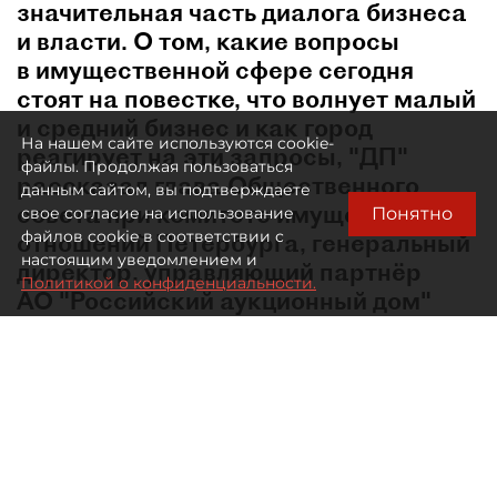
значительная часть диалога бизнеса
и власти. О том, какие вопросы
в имущественной сфере сегодня
стоят на повестке, что волнует малый
и средний бизнес и как город
На нашем сайте используются cookie-
реагирует на эти запросы, "ДП"
файлы. Продолжая пользоваться
рассказал глава Общественного
данным сайтом, вы подтверждаете
совета при комитете имущественных
Понятно
свое согласие на использование
файлов cookie в соответствии с
отношений Петербурга, генеральный
настоящим уведомлением и
директор, управляющий партнёр
Политикой о конфиденциальности.
АО "Российский аукционный дом"
Андрей Степаненко.
Сегодня мы говорим не про крупный бизнес
и инвестиционный климат, а про малое
предпринимательство. Как сейчас чувствует
себя малый бизнес в Петербурге? Лучше