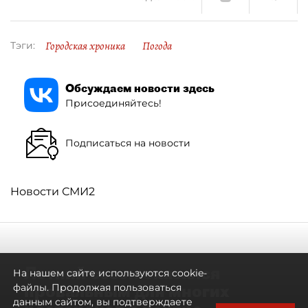
Городская хроника
Погода
Тэги:
Обсуждаем новости здесь
Присоединяйтесь!
Подписаться на новости
Новости СМИ2
Летний сезон оказался
На нашем сайте используются cookie-
провальным для многих
файлы. Продолжая пользоваться
данным сайтом, вы подтверждаете