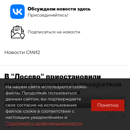
Обсуждаем новости здесь
Присоединяйтесь!
Подписаться на новости
Новости СМИ2
В "Лосево" приостановили
выпуск продукции и прекратили
На нашем сайте используются cookie-
поставки в магазины
файлы. Продолжая пользоваться
данным сайтом, вы подтверждаете
Автор фото:
Сергей Ермохин / "ДП"
Понятно
свое согласие на использование
файлов cookie в соответствии с
07 августа 2026
00:05
22
настоящим уведомлением и
Политикой о конфиденциальности.
Читайте нас в мессенджере Max