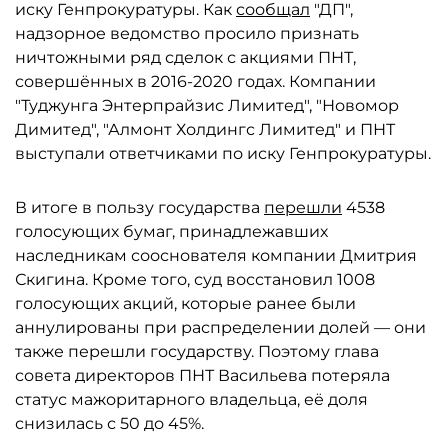
иску Генпрокуратуры. Как
сообщал
"ДП",
надзорное ведомство просило признать
ничтожными ряд сделок с акциями ПНТ,
совершённых в 2016-2020 годах. Компании
"Туджунга Энтерпрайзис Лимитед", "Новомор
Димитед", "Алмонт Холдингс Лимитед" и ПНТ
выступали ответчиками по иску Генпрокуратуры.
В итоге в пользу государства
перешли
4538
голосующих бумаг, принадлежавших
наследникам сооснователя компании Дмитрия
Скигина. Кроме того, суд восстановил 1008
голосующих акций, которые ранее были
аннулированы при распределении долей — они
также перешли государству. Поэтому глава
совета директоров ПНТ Васильева потеряла
статус мажоритарного владельца, её доля
снизилась с 50 до 45%.