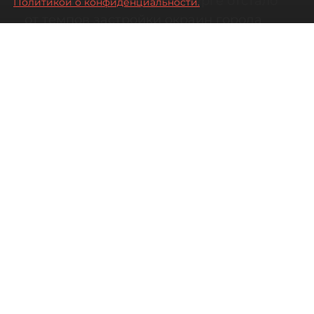
Развитие метро в Петербурге отстало
Политикой о конфиденциальности.
от темпов застройки окраин города
07 августа 2026
00:44
26
Читайте нас в мессенджере Max
Дарья Кильцова
Все материалы автора
Автор фото:
KIRILL SFOTOZ/Shutterstock/FOTODOM
На какой транспорт уповать жителям
новых быстрорастущих районов
Петербурга.
Несмотря на то что с метростроением в городе
дела наладились, рассчитывать на то, что в