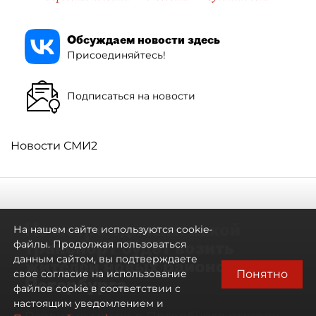
Обсуждаем новости здесь
Присоединяйтесь!
Подписаться на новости
Новости СМИ2
Не метро единым: какой
На нашем сайте используются cookie-
транспорт будет возить
файлы. Продолжая пользоваться
данным сайтом, вы подтверждаете
жителей новых районов
Понятно
свое согласие на использование
Петербурга
файлов cookie в соответствии с
настоящим уведомлением и