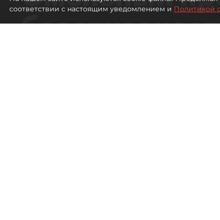
соответствии с настоящим уведомлением и
Политикой 
безотказност
согласовании
ЛСР
218
просмотров
16:37
Павел Никифоров, Евгения
06 августа 2026
Все материалы автора
"Группа ЛСР" оказалась главным бенефициаром в