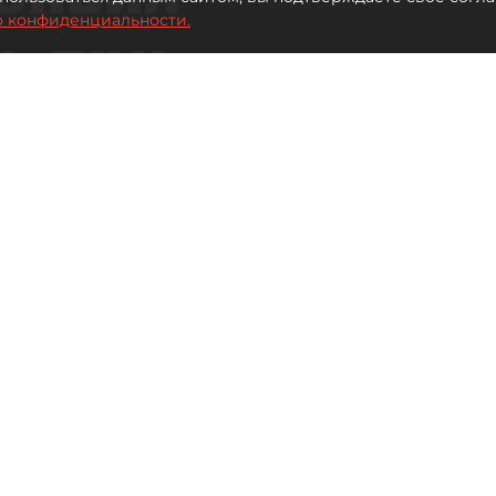
о конфиденциальности.
ь при
 жилья для
Читайте нас в мессенджере Max
 Иванова
торого в 2026 году заседания