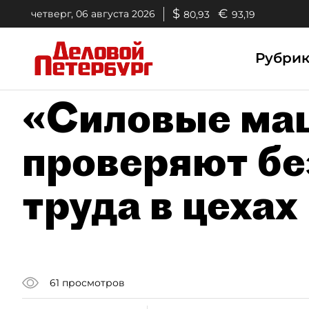
$
€
четверг, 06 августа 2026
80,93
93,19
Рубри
«Силовые ма
проверяют бе
труда в цехах
61
просмотров