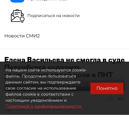
Подписаться на новости
Новости СМИ2
Елена Васильева не смогла в суде
Петербурга оспорить
На нашем сайте используются cookie-
уменьшение своей доли в ПНТ
файлы. Продолжая пользоваться
данным сайтом, вы подтверждаете
Автор фото:
Ваганов Антон / "ДП"
Понятно
свое согласие на использование
файлов cookie в соответствии с
07 августа 2026
16:05
814
настоящим уведомлением и
Политикой о конфиденциальности.
Читайте нас в мессенджере Max
Дмитрий Маракулин
Все материалы автора