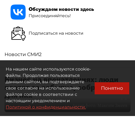
Обсуждаем новости здесь
Присоединяйтесь!
Подписаться на новости
Новости СМИ2
На нашем сайте используются cookie-
файлы. Продолжая пользоваться
Бизнес на впечатлениях: люди
данным сайтом, вы подтверждаете
платят за событие, собранное
Понятно
свое согласие на использование
для них
файлов cookie в соответствии с
настоящим уведомлением и
Автор фото:
Максим Змеев
Политикой о конфиденциальности.
04 августа 2026
15:51
3888
Читайте нас в мессенджере Max