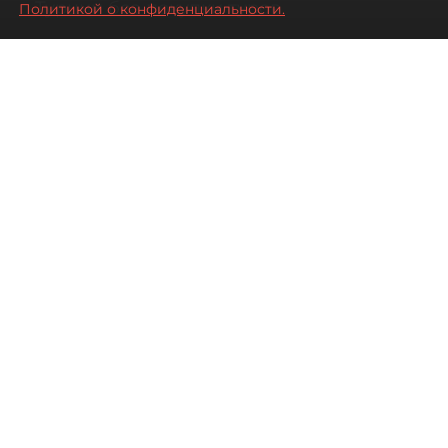
Турции без покупки туров
Политикой о конфиденциальности.
08 августа 2026
00:05
1378
Читайте нас в мессенджере Max
Дарья Дмитриева
Все материалы автора
Автор фото:
Михаил Тихонов / "ДП"
Петербуржцы стали чаще
бронировать отдых в Турции
самостоятельно, не прибегая к
услугам туроператоров. Это не
всегда дешевле, но точно
разнообразнее.