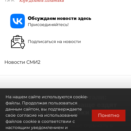
Клуб Деловой Политики
Тэги:
Обсуждаем новости здесь
Присоединяйтесь!
Подписаться на новости
Новости СМИ2
Самостоятельными стали:
На нашем сайте используются cookie-
петербуржцы всё чаще ездят
файлы. Продолжая пользоваться
данным сайтом, вы подтверждаете
в Турцию без покупки туров
Понятно
свое согласие на использование
файлов cookie в соответствии с
Петербуржцы стали чаще отдыхать в
настоящим уведомлением и