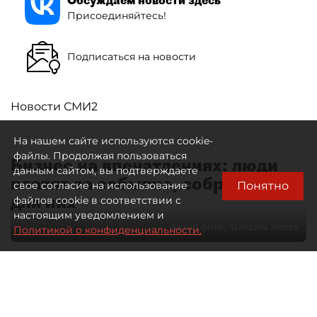
Присоединяйтесь!
Подписаться на новости
Новости СМИ2
На нашем сайте используются cookie-
файлы. Продолжая пользоваться
Бизнес на впечатлениях: люди
данным сайтом, вы подтверждаете
платят за событие, собранное
Понятно
свое согласие на использование
для них
файлов cookie в соответствии с
настоящим уведомлением и
Автор фото:
Максим Змеев
Политикой о конфиденциальности.
04 августа 2026
15:51
2897
Читайте нас в мессенджере Max
dp.ru