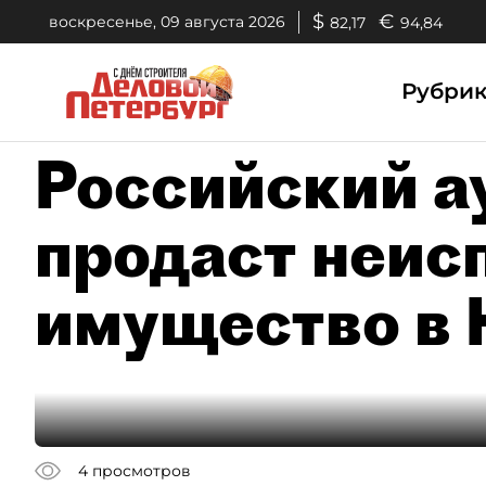
$
€
воскресенье, 09 августа 2026
82,17
94,84
Рубри
Российский а
продаст неис
имущество в 
4
просмотров