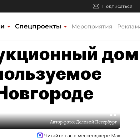
Подписаться
ки
Спецпроекты
Мероприятия
Реклам
укционный дом
пользуемое
Новгороде
Автор фото:
Деловой Петербург
Читайте нас в мессенджере Max