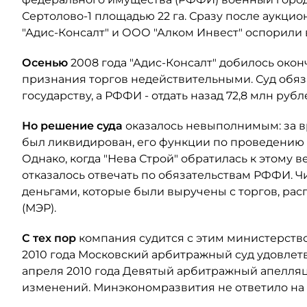
Сертолово-1 площадью 22 га. Сразу после аукцио
"Адис-Консалт" и ООО "Алком Инвест" оспорили 
Осенью
2008 года "Адис-Консалт" добилось око
признания торгов недействительными. Суд обяза
государству, а РФФИ - отдать назад 72,8 млн рубл
Но решение суда
оказалось невыполнимым: за
был ликвидирован, его функции по проведению
Однако, когда "Нева Строй" обратилась к этому в
отказалось отвечать по обязательствам РФФИ. Чи
деньгами, которые были выручены с торгов, р
(МЭР).
С тех пор
компания судится с этим министерство
2010 года Московский арбитражный суд удовлетво
апреля 2010 года Девятый арбитражный апелляц
изменений. Минэкономразвития не ответило на 