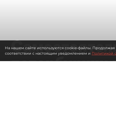
Самостоятел
На нашем сайте используются cookie-файлы. Продолжая 
соответствии с настоящим уведомлением и
Политикой 
петербуржцы
ездят в Турц
покупки туро
Петербуржцы стали чаще отдыхать в