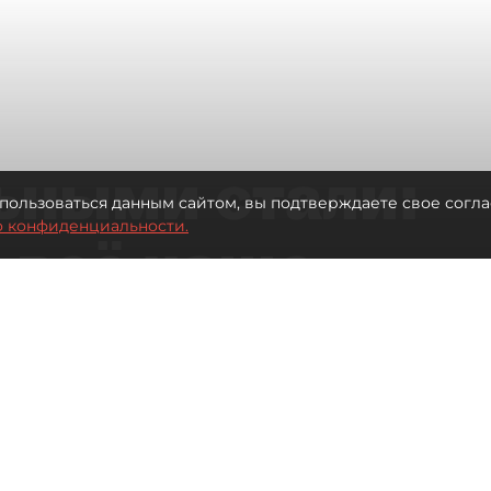
ьными стали:
пользоваться данным сайтом, вы подтверждаете свое согла
о конфиденциальности.
 всё чаще
ию без
в
 Турции без покупки туров