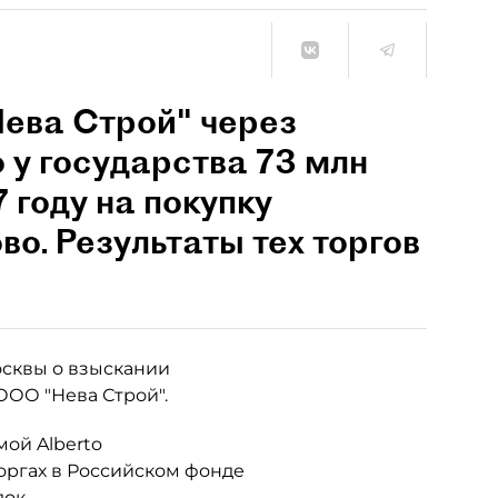
Нева Строй" через
 у государства 73 млн
 году на покупку
во. Результаты тех торгов
сквы о взыскании
ООО "Нева Строй".
ой Alberto
 торгах в Российском фонде
док