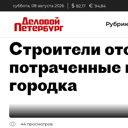
$
€
суббота, 08 августа 2026
82,17
94,84
Рубри
Строители от
потраченные 
городка
44
просмотров