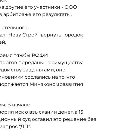
на другие его участники - ООО
в арбитраже его результаты.
нчательного
л "Неву Строй" вернуть городок
ей.
 время тяжбы РФФИ
 торгов переданы Росимуществу.
едомству за деньгами, оно
новники сослались на то, что
аспоряжается Минэкономразвития
м. В начале
рил иск о взыскании денег, а 15
ионный суд оставил это решение без
запрос "ДП".