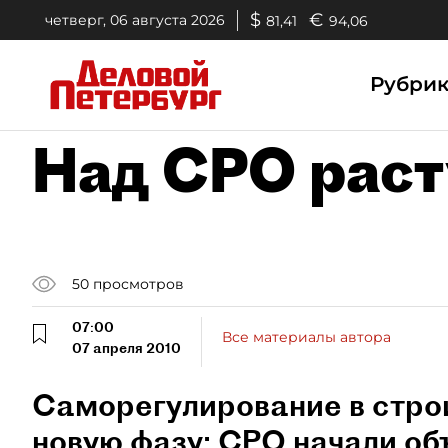
$
€
четверг, 06 августа 2026
81,41
94,06
Рубри
Над СРО раст
50
просмотров
07:00
Все материалы автора
07 апреля 2010
Саморегулирование в строи
новую фазу: СРО начали об