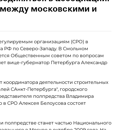
и между московскими и
егулируемым организациям (СРО) в
а РФ по Северо-Западу. В Смольном
ается Общественным советом по вопросам
яет вице-губернатор Петербурга Александр
т координатора деятельности строительных
ей САнкт-Петербурга", городского
представителя полпредства Владимира
о в СРО Алексея Белоусова состоят
и полпредстве станет частью Национального
зданного в Москве в октябре 2009 года. На