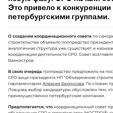
Это привело к конкуренци
петербургскими группами.
О создании координационного совета
по самор
строительстве объявило полпредство президент
аналогичная структура уже существует и назыв
координации деятельности СРО. Совет возглавл
Вахмистров.
В свою очередь
полпредство предложило на пос
СРО вице-президента НП "Объединение строител
парламентария
Алексея Белоусова
. По словам 
Ловцова, выбор кандидатуры обусловлен тем, чт
преимущественно петербургские компании.
Предполагается, что
координационный совет пр
объединения СРО в строительстве (НОСТРОЙ), со