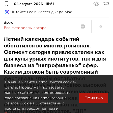
04 августа 2026
15:51
747
Читайте нас в мессенджере Max
dp.ru
Все материалы автора
Летний календарь событий
обогатился во многих регионах.
Сегмент сегодня привлекателен как
для культурных институтов, так и для
бизнеса из "непрофильных" сфер.
Каким должен быть современный
фестиваль, чтобы оставаться
На нашем сайте используются cookie-
востребованным в условиях высокой
файлы. Продолжая пользоваться
конкуренции, а также почему зритель
данным сайтом, вы подтверждаете
стал требовательнее и как
Понятно
свое согласие на использование
персонализация влияет на
файлов cookie в соответствии с
настоящим уведомлением и
устойчивость форматов, "ДП"