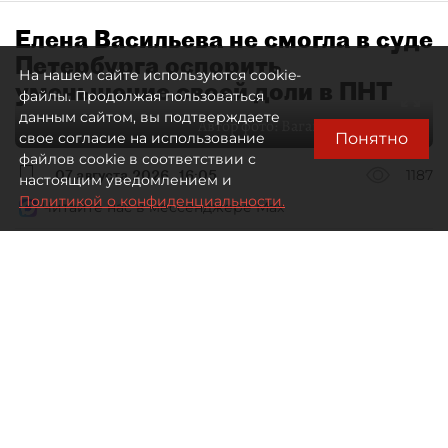
Елена Васильева не смогла в суде
Петербурга оспорить
На нашем сайте используются cookie-
уменьшение своей доли в ПНТ
файлы. Продолжая пользоваться
данным сайтом, вы подтверждаете
Автор фото:
Ваганов Антон / "ДП"
Понятно
свое согласие на использование
файлов cookie в соответствии с
07 августа 2026
16:05
1187
настоящим уведомлением и
Политикой о конфиденциальности.
Читайте нас в мессенджере Max
Дмитрий Маракулин
Все материалы автора
Совладелица АО "Петербургский нефтяной
терминал" (ПНТ) Елена Васильева проиграла
спор о регистрации ФНС увеличения уставного
капитала компании.