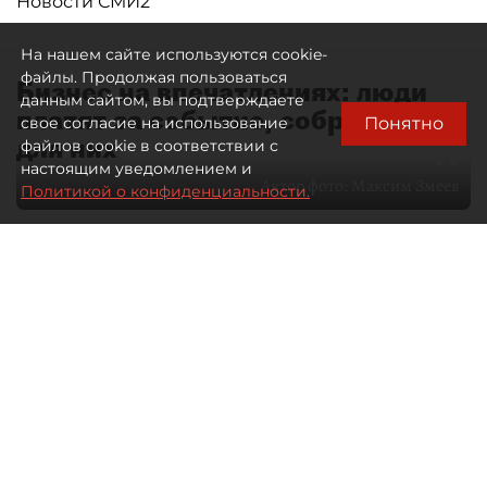
Новости СМИ2
На нашем сайте используются cookie-
файлы. Продолжая пользоваться
Бизнес на впечатлениях: люди
данным сайтом, вы подтверждаете
платят за событие, собранное
Понятно
свое согласие на использование
для них
файлов cookie в соответствии с
настоящим уведомлением и
Автор фото:
Максим Змеев
Политикой о конфиденциальности.
04 августа 2026
15:51
3656
Читайте нас в мессенджере Max
dp.ru
Все материалы автора
Летний календарь событий
обогатился во многих регионах.
Сегмент сегодня привлекателен как
для культурных институтов, так и для