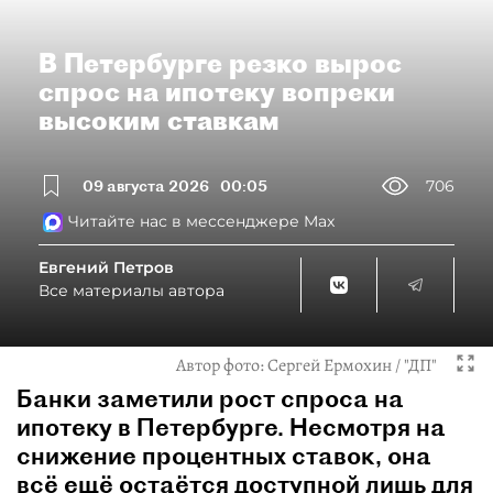
В Петербурге резко вырос
спрос на ипотеку вопреки
высоким ставкам
09 августа 2026
00:05
706
Читайте нас в мессенджере Max
Евгений Петров
Все материалы автора
Автор фото:
Сергей Ермохин / "ДП"
Банки заметили рост спроса на
ипотеку в Петербурге. Несмотря на
снижение процентных ставок, она
всё ещё остаётся доступной лишь для