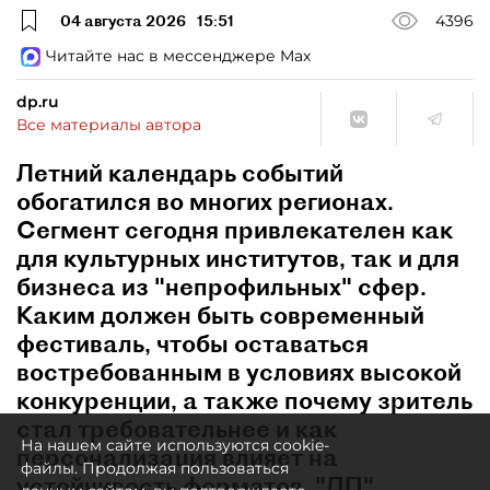
04 августа 2026
15:51
4396
Читайте нас в мессенджере Max
dp.ru
Все материалы автора
Летний календарь событий
обогатился во многих регионах.
Сегмент сегодня привлекателен как
для культурных институтов, так и для
бизнеса из "непрофильных" сфер.
Каким должен быть современный
фестиваль, чтобы оставаться
востребованным в условиях высокой
конкуренции, а также почему зритель
стал требовательнее и как
На нашем сайте используются cookie-
персонализация влияет на
файлы. Продолжая пользоваться
устойчивость форматов, "ДП"