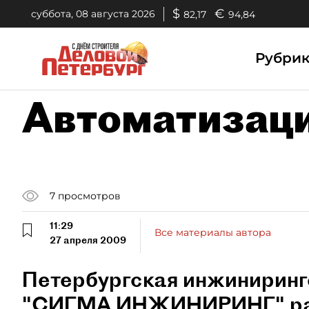
$
€
суббота, 08 августа 2026
82,17
94,84
Рубри
Автоматизаци
7
просмотров
11:29
Все материалы автора
27 апреля 2009
Петербургская инжинирин
"СИГМА ИНЖИНИРИНГ" раз