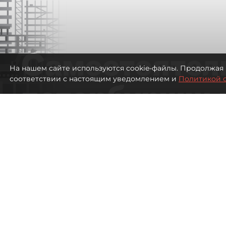
Самостоятел
На нашем сайте используются cookie-файлы. Продолжая 
соответствии с настоящим уведомлением и
Политикой 
петербуржцы
ездят в Турц
покупки туро
Петербуржцы стали чаще отдыхать в
1091
просмотров