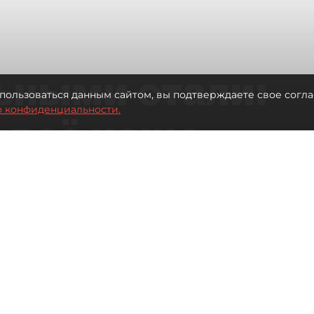
ьными стали:
пользоваться данным сайтом, вы подтверждаете свое согла
о конфиденциальности.
 всё чаще
ию без
в
 Турции без покупки туров
Читайте нас в мессенджере Max