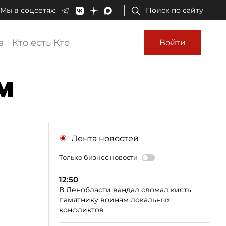
Мы в соцсетях:
Поиск по сайту
а
Кто есть Кто
Войти
м
Лента новостей
Только бизнес новости
12:50
В Ленобласти вандал сломал кисть
памятнику воинам локальных
конфликтов