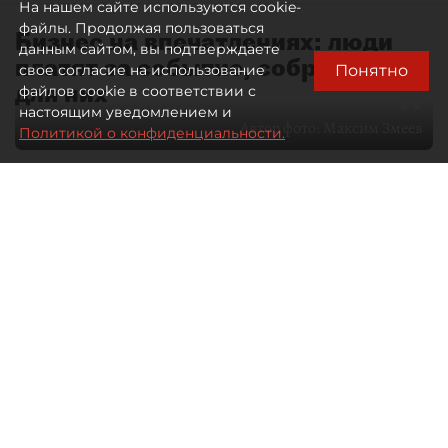
На нашем сайте используются cookie-
файлы. Продолжая пользоваться
Бизнес на впечатлениях: люди
данным сайтом, вы подтверждаете
платят за событие, собранное
Понятно
свое согласие на использование
для них
файлов cookie в соответствии с
настоящим уведомлением и
Автор фото:
Максим Змеев
Политикой о конфиденциальности.
04 августа 2026
15:51
2800
Читайте нас в мессенджере Max
dp.ru
Все материалы автора
Летний календарь событий
обогатился во многих регионах.
Сегмент сегодня привлекателен как
для культурных институтов, так и для
бизнеса из "непрофильных" сфер.
Каким должен быть современный