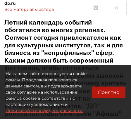
dp.ru
Все материалы автора
Летний календарь событий
обогатился во многих регионах.
Сегмент сегодня привлекателен как
для культурных институтов, так и для
бизнеса из "непрофильных" сфер.
Каким должен быть современный
фестиваль, чтобы оставаться
На нашем сайте используются cookie-
востребованным в условиях высокой
файлы. Продолжая пользоваться
конкуренции, а также почему зритель
данным сайтом, вы подтверждаете
стал требовательнее и как
Понятно
свое согласие на использование
персонализация влияет на
файлов cookie в соответствии с
устойчивость форматов, "ДП"
настоящим уведомлением и
Политикой о конфиденциальности.
рассказал глава компании "Афиша"
Евгений Сидоров.