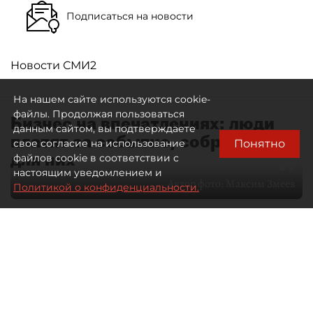
Подписаться на новости
Новости СМИ2
На нашем сайте используются cookie-
файлы. Продолжая пользоваться
Бизнес на впечатлениях: люди
данным сайтом, вы подтверждаете
платят за событие, собранное
Понятно
свое согласие на использование
для них
файлов cookie в соответствии с
настоящим уведомлением и
Автор фото:
Максим Змеев
Политикой о конфиденциальности.
04 августа 2026
15:51
3233
Читайте нас в мессенджере Max
dp.ru
Все материалы автора