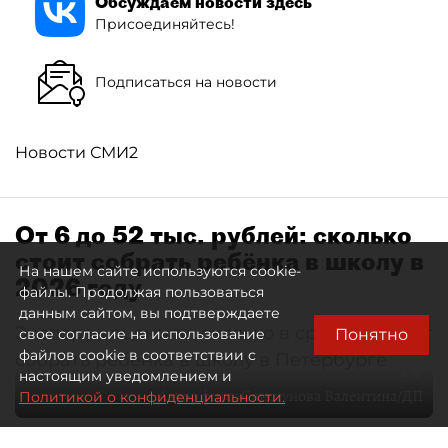
Обсуждаем новости здесь
Присоединяйтесь!
Подписаться на новости
Новости СМИ2
От 6 до 52 тыс. рублей: сколько
стоит собрать ребёнка в школу в
На нашем сайте используются cookie-
2026 году
файлы. Продолжая пользоваться
данным сайтом, вы подтверждаете
Эксперты оценили, сколько в среднем стоит
Понятно
свое согласие на использование
файлов cookie в соответствии с
собрать ребёнка в школу в Петербурге
настоящим уведомлением и
Автор фото:
Свистунова Валентина/ДП
Политикой о конфиденциальности.
10 августа 2026
18:24
546