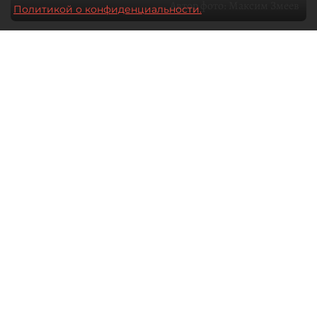
Автор фото:
Максим Змеев
Политикой о конфиденциальности.
04 августа 2026
15:51
3235
Читайте нас в мессенджере Max
dp.ru
Все материалы автора
Летний календарь событий
обогатился во многих регионах.
Сегмент сегодня привлекателен как
для культурных институтов, так и для
бизнеса из "непрофильных" сфер.
Каким должен быть современный
фестиваль, чтобы оставаться
востребованным в условиях высокой
конкуренции, а также почему зритель
стал требовательнее и как