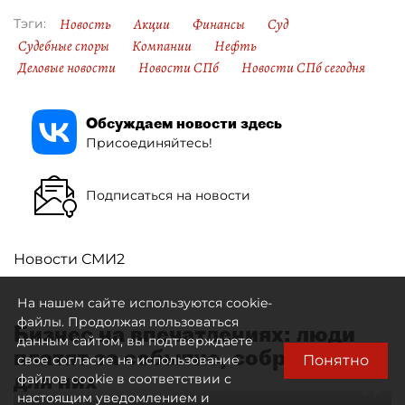
Новость
Акции
Финансы
Суд
Тэги:
Судебные споры
Компании
Нефть
Деловые новости
Новости СПб
Новости СПб сегодня
Обсуждаем новости здесь
Присоединяйтесь!
Подписаться на новости
Новости СМИ2
На нашем сайте используются cookie-
файлы. Продолжая пользоваться
Бизнес на впечатлениях: люди
данным сайтом, вы подтверждаете
платят за событие, собранное
Понятно
свое согласие на использование
для них
файлов cookie в соответствии с
настоящим уведомлением и