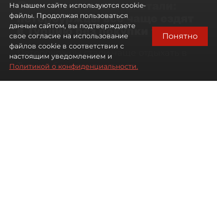
Самостоятельными стали:
На нашем сайте используются cookie-
петербуржцы всё чаще ездят
файлы. Продолжая пользоваться
данным сайтом, вы подтверждаете
в Турцию без покупки туров
Понятно
свое согласие на использование
файлов cookie в соответствии с
Петербуржцы стали чаще отдыхать в
настоящим уведомлением и
Турции без покупки туров
Политикой о конфиденциальности.
08 августа 2026
00:05
1839
Читайте нас в мессенджере Max
Дарья Дмитриева
Все материалы автора
Автор фото:
Михаил Тихонов / "ДП"
Петербуржцы стали чаще
бронировать отдых в Турции
самостоятельно, не прибегая к