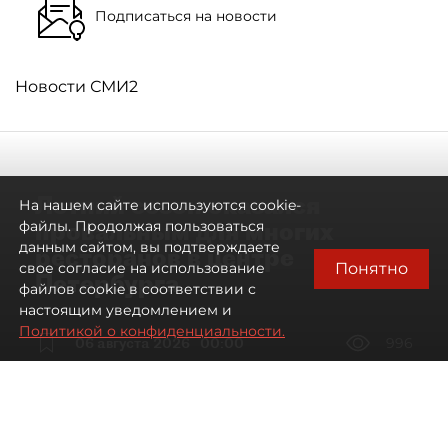
Подписаться на новости
Новости СМИ2
Летний сезон оказался
На нашем сайте используются cookie-
провальным для многих
файлы. Продолжая пользоваться
данным сайтом, вы подтверждаете
ресторанов в центре
Понятно
свое согласие на использование
Петербурга
файлов cookie в соответствии с
настоящим уведомлением и
Политикой о конфиденциальности.
06 августа 2026
00:00
996
Читайте нас в мессенджере Max
Дарья Дмитриева
Все материалы автора