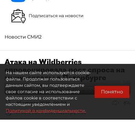
Подписаться на новости
Новости СМИ2
Атака на Wildberries
спровоцировала рост спроса на
На нашем сайте используются cookie-
мини–склады в Петербурге
файлы. Продолжая пользоваться
данным сайтом, вы подтверждаете
Автор фото:
Stokkete / Shutterstock / FOTODOM
Понятно
свое согласие на использование
файлов cookie в соответствии с
10 августа 2026
00:03
816
настоящим уведомлением и
Политикой о конфиденциальности.
Читайте нас в мессенджере Max
Евгения Иванова
Все материалы автора