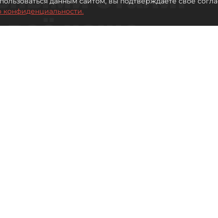
пользоваться данным сайтом, вы подтверждаете свое согла
о конфиденциальности.
 всё чаще
ию без
в
 Турции без покупки туров
Читайте нас в мессенджере Max