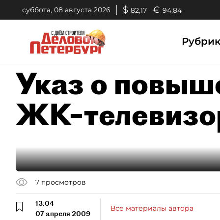
$
€
суббота, 08 августа 2026
82,17
94,84
Рубри
Указ о повыш
ЖК–телевизо
7
просмотров
13:04
Все материалы автора
07 апреля 2009