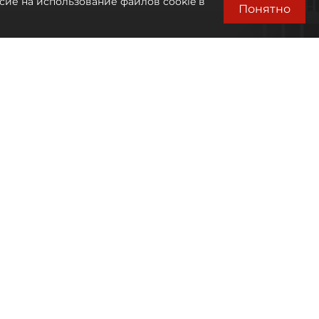
сие на использование файлов cookie в
Понятно
Автор фото:
Михаил Тихонов / "ДП"