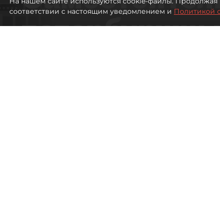
На нашем сайте используются cookie-файлы. Продолжая 
соответствии с настоящим уведомлением и
Политикой 
петербуржцы
ездят в Турц
покупки туро
Петербуржцы стали чаще отдыхать в
2083
просмотров
00:05
Дарья Дмитриева
08 августа 2026
Все материалы автора