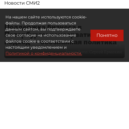
Новости СМИ2
На нашем сайте используются cookie-
файлы. Продолжая пользоваться
Поддержка бизнеса в
данным сайтом, вы подтверждаете
Петербурге: консервативный
Понятно
свое согласие на использование
подход — осознанная политика
файлов cookie в соответствии с
настоящим уведомлением и
Автор фото:
Сергей Ермохин
Политикой о конфиденциальности.
27 мая 2026
12:34
3491
Читайте нас в мессенджере Max
Евгения Иванова
Все материалы автора
Через общественные советы
в Петербурге сегодня проходит
значительная часть диалога бизнеса
и власти. О том, какие вопросы