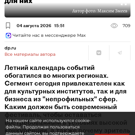
для них
Автор фото:
Максим Змеев
04 августа 2026
15:51
709
Читайте нас в мессенджере Max
dp.ru
Все материалы автора
Летний календарь событий
обогатился во многих регионах.
Сегмент сегодня привлекателен как
для культурных институтов, так и для
бизнеса из "непрофильных" сфер.
Каким должен быть современный
фестиваль, чтобы оставаться
На нашем сайте используются cookie-
востребованным в условиях высокой
файлы. Продолжая пользоваться
конкуренции, а также почему зритель
данным сайтом, вы подтверждаете