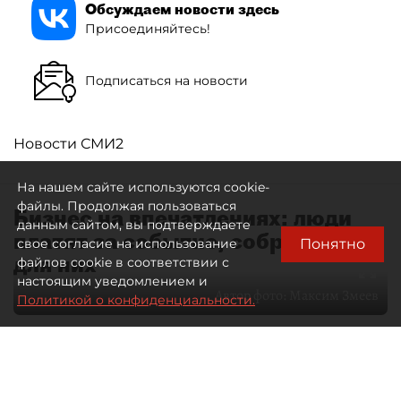
Обсуждаем новости здесь
Присоединяйтесь!
Подписаться на новости
Новости СМИ2
На нашем сайте используются cookie-
файлы. Продолжая пользоваться
Бизнес на впечатлениях: люди
данным сайтом, вы подтверждаете
платят за событие, собранное
Понятно
свое согласие на использование
для них
файлов cookie в соответствии с
настоящим уведомлением и
Автор фото:
Максим Змеев
Политикой о конфиденциальности.
04 августа 2026
15:51
3754
Читайте нас в мессенджере Max