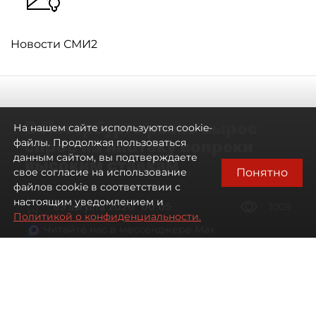
Новости СМИ2
В Петербурге резко вырос
На нашем сайте используются cookie-
спрос на ипотеку вопреки
файлы. Продолжая пользоваться
данным сайтом, вы подтверждаете
высоким ставкам
Понятно
свое согласие на использование
файлов cookie в соответствии с
настоящим уведомлением и
09 августа 2026
00:05
1009
Политикой о конфиденциальности.
Читайте нас в мессенджере Max
Евгений Петров
Все материалы автора