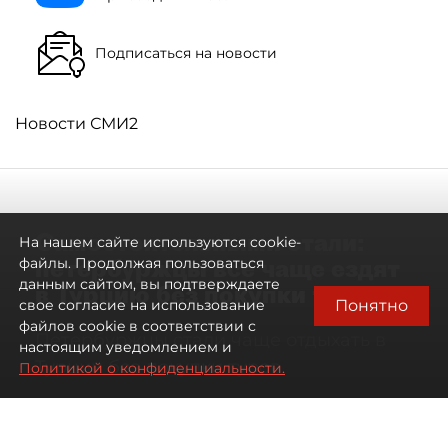
Подписаться на новости
Новости СМИ2
Самостоятельными стали:
На нашем сайте используются cookie-
петербуржцы всё чаще ездят
файлы. Продолжая пользоваться
данным сайтом, вы подтверждаете
в Турцию без покупки туров
Понятно
свое согласие на использование
файлов cookie в соответствии с
Петербуржцы стали чаще отдыхать в
настоящим уведомлением и
Турции без покупки туров
Политикой о конфиденциальности.
08 августа 2026
00:05
2649