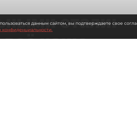
ьными стали:
пользоваться данным сайтом, вы подтверждаете свое согла
о конфиденциальности.
 всё чаще
ию без
в
 Турции без покупки туров
Читайте нас в мессенджере Max