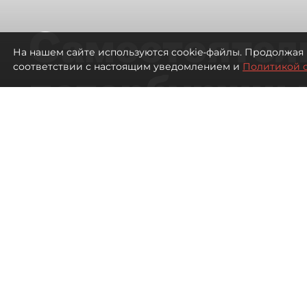
Самостоятел
На нашем сайте используются cookie-файлы. Продолжая 
соответствии с настоящим уведомлением и
Политикой 
петербуржцы
ездят в Турц
покупки туро
Петербуржцы стали чаще отдыхать в
377
просмотров
00:05
Дарья Дмитриева
08 августа 2026
Все материалы автора