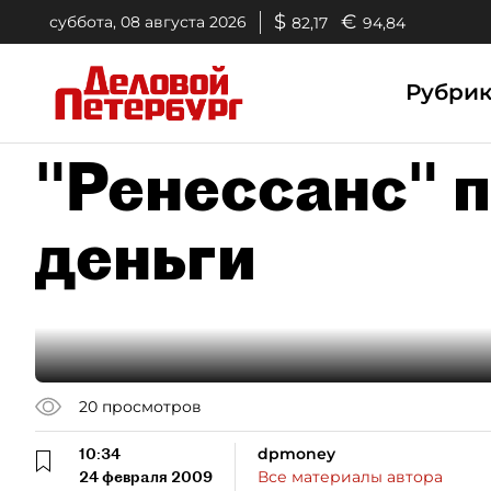
$
€
суббота, 08 августа 2026
82,17
94,84
Рубри
"Ренессанс" 
деньги
20
просмотров
10:34
dpmoney
24 февраля 2009
Все материалы автора