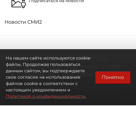
Подписаться на новости
Новости СМИ2
Самостоятельными стали:
На нашем сайте используются cookie-
петербуржцы всё чаще ездят
файлы. Продолжая пользоваться
данным сайтом, вы подтверждаете
в Турцию без покупки туров
Понятно
свое согласие на использование
файлов cookie в соответствии с
Петербуржцы стали чаще отдыхать в
настоящим уведомлением и
Турции без покупки туров
Политикой о конфиденциальности.
08 августа 2026
00:05
2668
Читайте нас в мессенджере Max