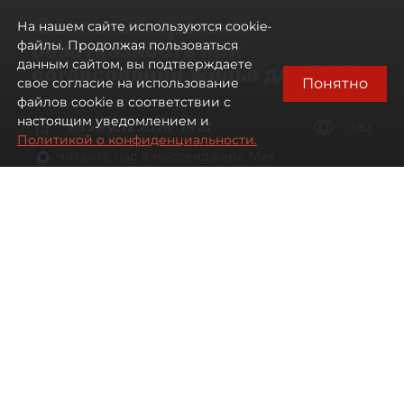
Смольный проявил
На нашем сайте используются cookie-
безотказность при
файлы. Продолжая пользоваться
данным сайтом, вы подтверждаете
согласовании жилья для ЛСР
Понятно
свое согласие на использование
файлов cookie в соответствии с
настоящим уведомлением и
06 августа 2026
16:37
483
Политикой о конфиденциальности.
Читайте нас в мессенджере Max
Павел Никифоров, Евгения Иванова
Все материалы автора
Автор фото:
Сергей Ермохин / "ДП"
"Группа ЛСР" оказалась главным бенефициаром
второго в 2026 году заседания