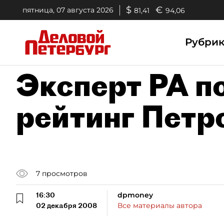
$
€
пятница, 07 августа 2026
81,41
94,06
Рубри
Эксперт РА п
рейтинг Петр
7
просмотров
16:30
dpmoney
02 декабря 2008
Все материалы автора