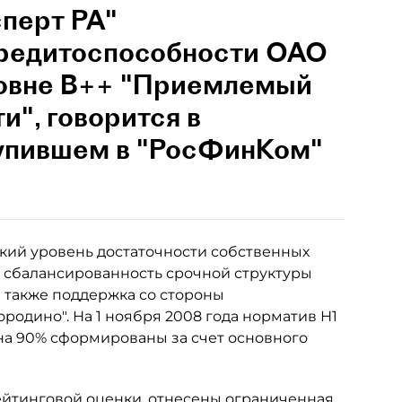
сперт РА"
кредитоспособности ОАО
ровне В++ "Приемлемый
", говорится в
тупившем в "РосФинКом"
кий уровень достаточности собственных
, сбалансированность срочной структуры
а также поддержка со стороны
родино". На 1 ноября 2008 года норматив Н1
 на 90% сформированы за счет основного
йтинговой оценки, отнесены ограниченная