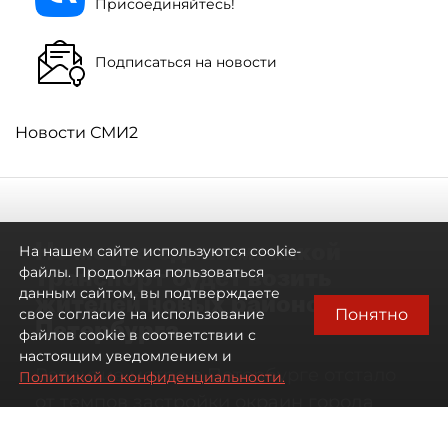
Присоединяйтесь!
Подписаться на новости
Новости СМИ2
Не метро единым: какой
На нашем сайте используются cookie-
транспорт будет возить
файлы. Продолжая пользоваться
данным сайтом, вы подтверждаете
жителей новых районов
Понятно
свое согласие на использование
Петербурга
файлов cookie в соответствии с
настоящим уведомлением и
Развитие метро в Петербурге отстало
Политикой о конфиденциальности.
от темпов застройки окраин города