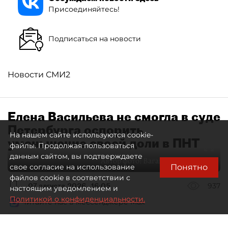
Присоединяйтесь!
Подписаться на новости
Новости СМИ2
Елена Васильева не смогла в суде
Петербурга оспорить
На нашем сайте используются cookie-
уменьшение своей доли в ПНТ
файлы. Продолжая пользоваться
данным сайтом, вы подтверждаете
Автор фото:
Ваганов Антон / "ДП"
Понятно
свое согласие на использование
файлов cookie в соответствии с
07 августа 2026
16:05
937
настоящим уведомлением и
Политикой о конфиденциальности.
Читайте нас в мессенджере Max
Дмитрий Маракулин