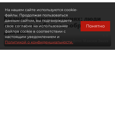
На нашем сайте используются cookie-
файлы. Продолжая пользоваться
Бизнес на впечатлениях: люди
данным сайтом, вы подтверждаете
платят за событие, собранное
Понятно
свое согласие на использование
для них
файлов cookie в соответствии с
настоящим уведомлением и
Автор фото:
Максим Змеев
Политикой о конфиденциальности.
04 августа 2026
15:51
2647
Читайте нас в мессенджере Max
dp.ru
Все материалы автора
Летний календарь событий
обогатился во многих регионах.
Сегмент сегодня привлекателен как
для культурных институтов, так и для