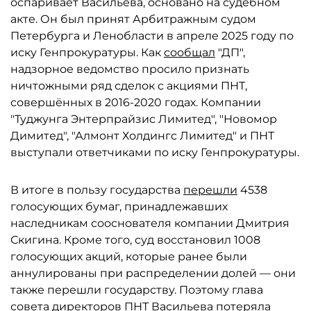
оспаривает Васильева, основано на судебном
акте. Он был принят Арбитражным судом
Петербурга и Ленобласти в апреле 2025 году по
иску Генпрокуратуры. Как
сообщал
"ДП",
надзорное ведомство просило признать
ничтожными ряд сделок с акциями ПНТ,
совершённых в 2016-2020 годах. Компании
"Туджунга Энтерпрайзис Лимитед", "Новомор
Димитед", "Алмонт Холдингс Лимитед" и ПНТ
выступали ответчиками по иску Генпрокуратуры.
В итоге в пользу государства
перешли
4538
голосующих бумаг, принадлежавших
наследникам сооснователя компании Дмитрия
Скигина. Кроме того, суд восстановил 1008
голосующих акций, которые ранее были
аннулированы при распределении долей — они
также перешли государству. Поэтому глава
совета директоров ПНТ Васильева потеряла