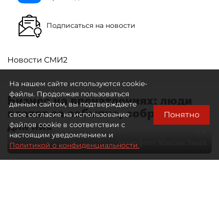
Подписаться на новости
Новости СМИ2
На нашем сайте используются cookie-
файлы. Продолжая пользоваться
Бизнес на впечатлениях: люди
данным сайтом, вы подтверждаете
платят за событие, собранное
Понятно
свое согласие на использование
для них
файлов cookie в соответствии с
настоящим уведомлением и
Автор фото:
Максим Змеев
Политикой о конфиденциальности.
04 августа 2026
15:51
2400
Читайте нас в мессенджере Max
dp.ru
Все материалы автора